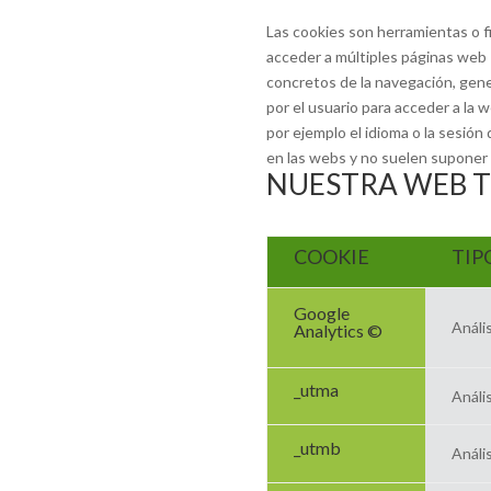
Las cookies son herramientas o f
acceder a múltiples páginas web 
concretos de la navegación, gener
por el usuario para acceder a la 
por ejemplo el idioma o la sesión 
en las webs y no suelen suponer u
NUESTRA WEB T
COOKIE
TIP
Google
Anális
Analytics ©
_utma
Anális
_utmb
Anális