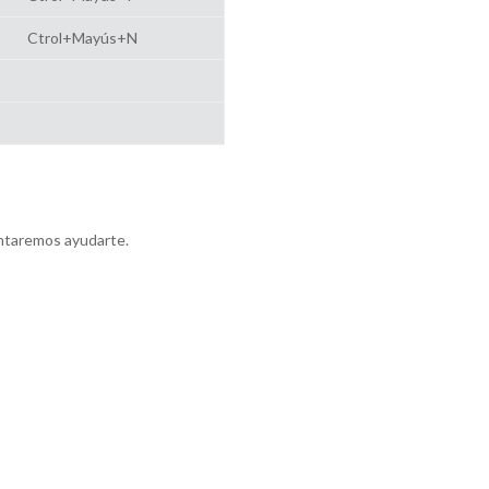
Ctrol+Mayús+N
entaremos ayudarte.