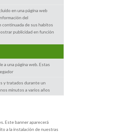
incluido en una página web
información del
n continuada de sus habitos
mostrar publicidad en función
de a una página web. Estas
avegador
s y tratados durante un
 unos minutos a varios años
ies. Este banner aparecerá
o a la instalación de nuestras