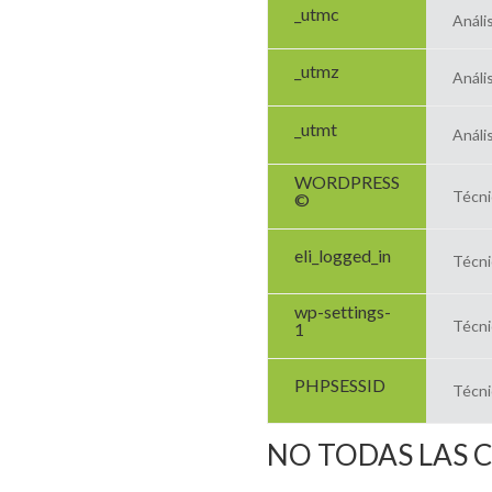
_utmc
Anális
_utmz
Anális
_utmt
Anális
WORDPRESS
Técni
©
eli_logged_in
Técni
wp-settings-
Técni
1
PHPSESSID
Técni
NO TODAS LAS 