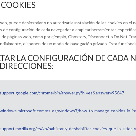
 COOKIES
eb, puede desinstalar o no autorizar la instalación de las cookies en el n
 de configuración de cada navegador o emplear herramientas específic
te de páginas web, como por ejemplo, Ghostery, Disconnect o Do Not Tra
ialmente, disponen de un modo de navegación privado. Esta funcionalida
TAR LA CONFIGURACIÓN DE CADA 
 DIRECCIONES:
/support.google.com/chrome/bin/answer.py?hl=es&answer=95647
/windows.microsoft.com/es-es/windows7/how-to-manage-cookies-in-int
/support.mozilla.org/es/kb/habilitar-y-deshabilitar-cookies-que-lo-sitios