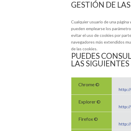
GESTIÓN DE LAS
Cualquier usuario de una página w
pueden emplearse los parámetros
evitar el uso de cookies por par
navegadores más extendidos mund
de las cookies.
PUEDES CONSUL
LAS SIGUIENTES
Chrome ©
http:/
Explorer ©
http:/
Firefox ©
http:/