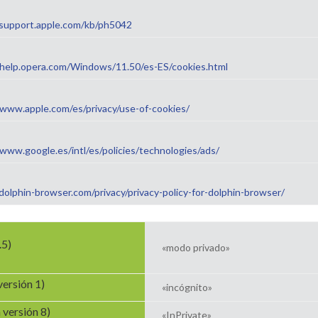
/support.apple.com/kb/ph5042
/help.opera.com/Windows/11.50/es-ES/cookies.html
/www.apple.com/es/privacy/use-of-cookies/
/www.google.es/intl/es/policies/technologies/ads/
/dolphin-browser.com/privacy/privacy-policy-for-dolphin-browser/
.5)
«modo privado»
ersión 1)
«incógnito»
 versión 8)
«InPrivate»