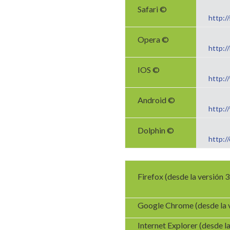
Safari ©
http:/
Opera ©
http:/
IOS ©
http:/
Android ©
http:/
Dolphin ©
http:/
Firefox (desde la versión 3
Google Chrome (desde la v
Internet Explorer (desde la