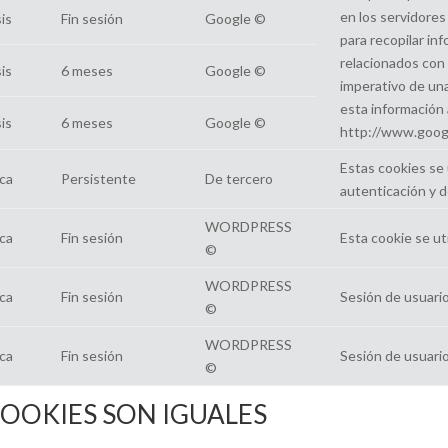
en los servidore
is
Fin sesión
Google ©
para recopilar inf
relacionados con
is
6 meses
Google ©
imperativo de un
esta información 
is
6 meses
Google ©
http://www.googl
Estas cookies se 
ca
Persistente
De tercero
autenticación y d
WORDPRESS
ca
Fin sesión
Esta cookie se uti
©
WORDPRESS
ca
Fin sesión
Sesión de usuario
©
WORDPRESS
ca
Fin sesión
Sesión de usuario
©
COOKIES SON IGUALES