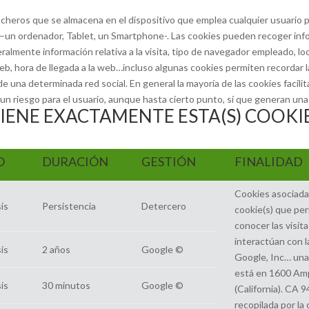
icheros que se almacena en el dispositivo que emplea cualquier usuario p
–un ordenador, Tablet, un Smartphone-. Las cookies pueden recoger info
almente información relativa a la visita, tipo de navegador empleado, lo
web, hora de llegada a la web…incluso algunas cookies permiten recordar 
de una determinada red social. En general la mayoría de las cookies facili
n riesgo para el usuario, aunque hasta cierto punto, sí que generan una 
IENE EXACTAMENTE ESTA(S) COOKIE
O
DURACIÓN
GESTIÓN
FINALIDAD
Cookies asociadas
is
Persistencia
Detercero
cookie(s) que perm
conocer las visita
interactúan con l
is
2 años
Google ©
Google, Inc… una
está en 1600 Am
is
30 minutos
Google ©
(California). CA 
recopilada por la